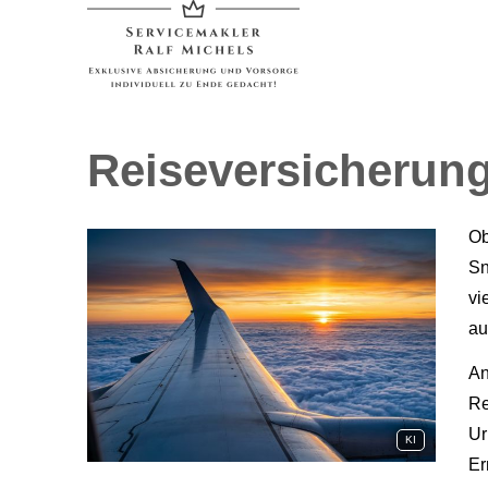
Reiseversicherun
Ob
Sn
vi
au
An
Re
Ur
KI
Er