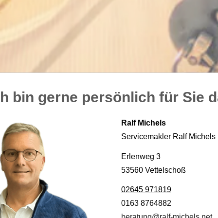
ch bin gerne persönlich für Sie d
Ralf Michels
Servicemakler Ralf Michels
Erlenweg 3
53560 Vettelschoß
02645 971819
0163 8764882
beratung@ralf-michels.net